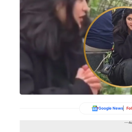
Google News
Fo
---A