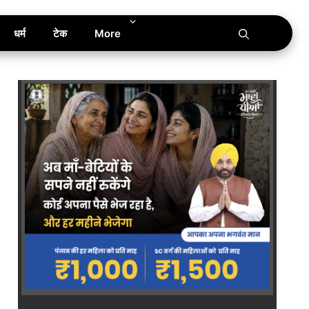
धर्म
टेक
More