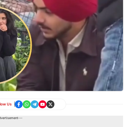
llow Us
dvertisement---