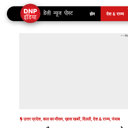
Skip
होम
देश & राज्य
to
content
---A
उत्तर प्रदेश
,
कल का मौसम
,
ख़ास खबरें
,
दिल्ली
,
देश & राज्य
,
पंजाब