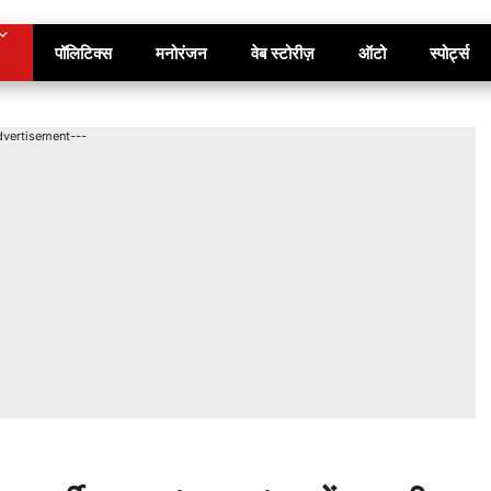
पॉलिटिक्स
मनोरंजन
वेब स्टोरीज़
ऑटो
स्पोर्ट्स
dvertisement---