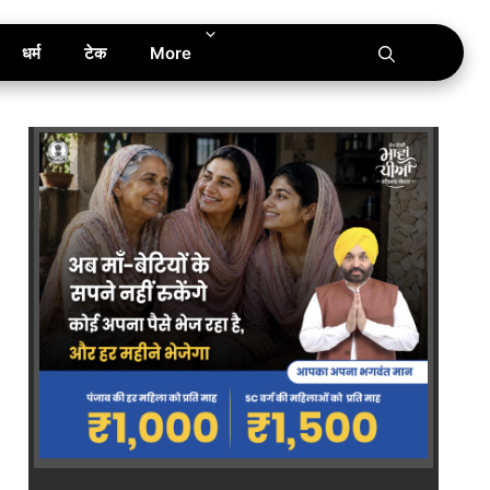
धर्म
टेक
More