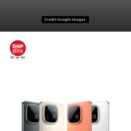
Credit-Google Images
Credit-Google Images