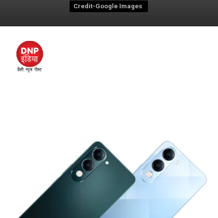
Credit-Google Images
Credit-Google Images