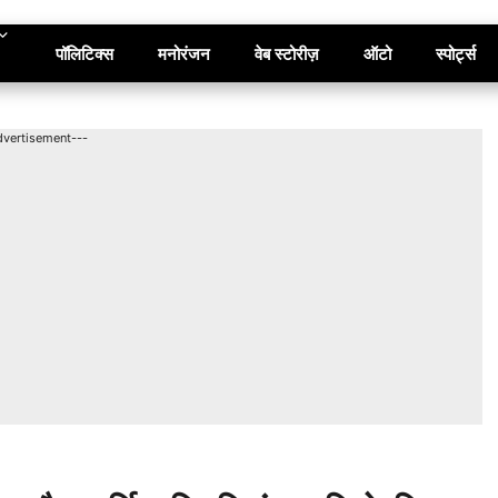
पॉलिटिक्स
मनोरंजन
वेब स्टोरीज़
ऑटो
स्पोर्ट्स
dvertisement---