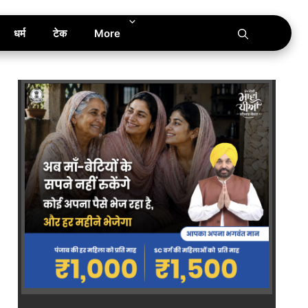
धर्म
टेक
More