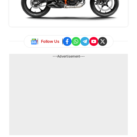
Follow Us
---Advertisement---