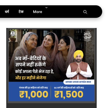
धर्म
टेक
More