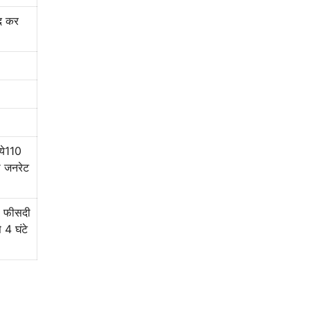
दद कर
ये110
ो जनरेट
80 फीसदी
 4 घंटे