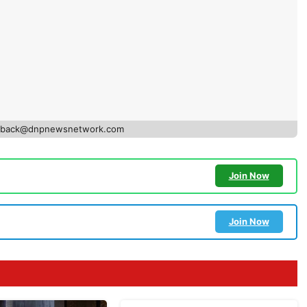
edback@dnpnewsnetwork.com
Join Now
Join Now