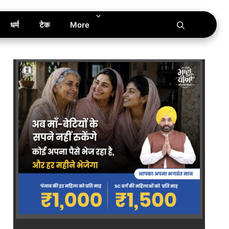
धर्म
टेक
More