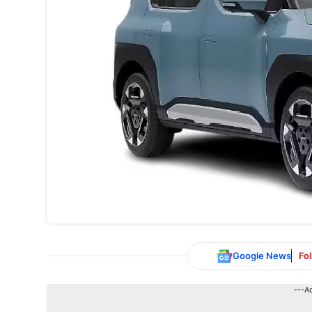
Google News
Fo
---A