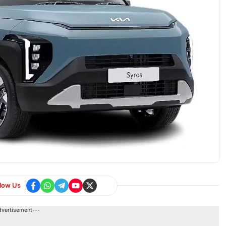
llow Us
dvertisement---