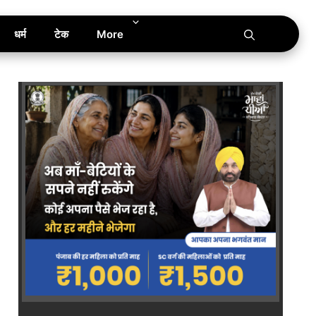
धर्म
टेक
More