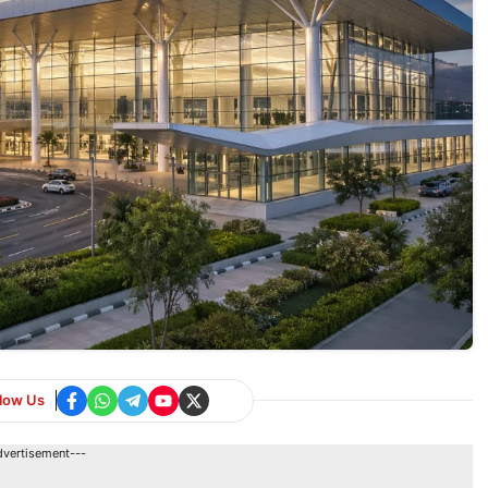
llow Us
dvertisement---