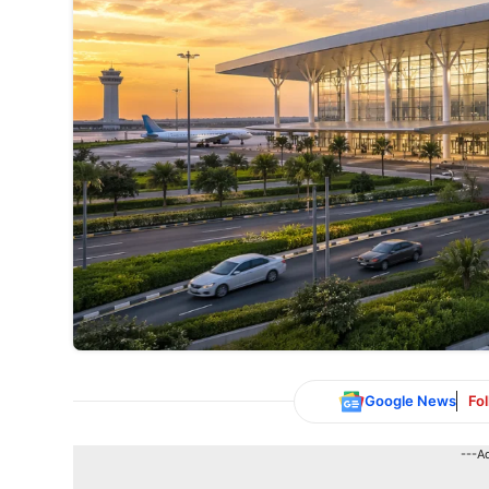
Google News
Fo
---A