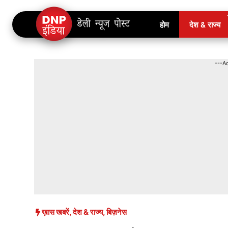
Skip
होम
देश & राज्य
to
content
---A
ख़ास खबरें
,
देश & राज्य
,
बिज़नेस