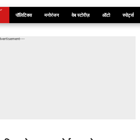
पॉलिटिक्स
मनोरंजन
वेब स्टोरीज़
ऑटो
स्पोर्ट्स
dvertisement---