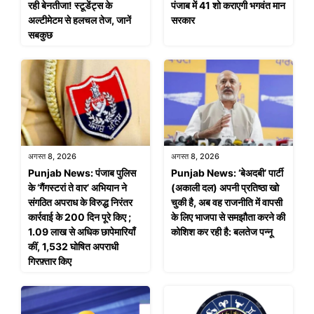
रही बेनतीजा! स्टूडेंट्स के
पंजाब में 41 शो कराएगी भगवंत मान
अल्टीमेटम से हलचल तेज, जानें
सरकार
सबकुछ
अगस्त 8, 2026
अगस्त 8, 2026
Punjab News: पंजाब पुलिस
Punjab News: ‘बेअदबी’ पार्टी
के ‘गैंगस्टरां ते वार’ अभियान ने
(अकाली दल) अपनी प्रतिष्ठा खो
संगठित अपराध के विरुद्ध निरंतर
चुकी है, अब वह राजनीति में वापसी
कार्रवाई के 200 दिन पूरे किए ;
के लिए भाजपा से समझौता करने की
1.09 लाख से अधिक छापेमारियाँ
कोशिश कर रही है: बलतेज पन्नू
कीं, 1,532 घोषित अपराधी
गिरफ़्तार किए