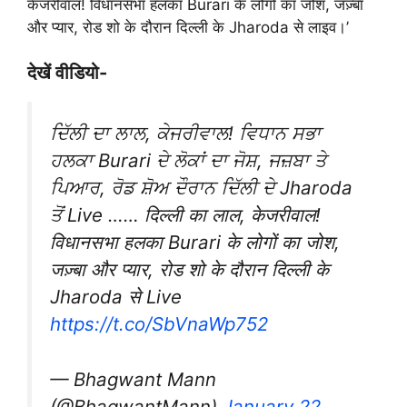
केजरीवाल! विधानसभा हलका Burari के लोगों का जोश, जज़्बा
और प्यार, रोड शो के दौरान दिल्ली के Jharoda से लाइव।’
देखें वीडियो-
ਦਿੱਲੀ ਦਾ ਲਾਲ, ਕੇਜਰੀਵਾਲ! ਵਿਧਾਨ ਸਭਾ
ਹਲਕਾ Burari ਦੇ ਲੋਕਾਂ ਦਾ ਜੋਸ਼, ਜਜ਼ਬਾ ਤੇ
ਪਿਆਰ, ਰੋਡ ਸ਼ੋਅ ਦੌਰਾਨ ਦਿੱਲੀ ਦੇ Jharoda
ਤੋਂ Live …… दिल्ली का लाल, केजरीवाल!
विधानसभा हलका Burari के लोगों का जोश,
जज़्बा और प्यार, रोड शो के दौरान दिल्ली के
Jharoda से Live
https://t.co/SbVnaWp752
— Bhagwant Mann
(@BhagwantMann)
January 22,