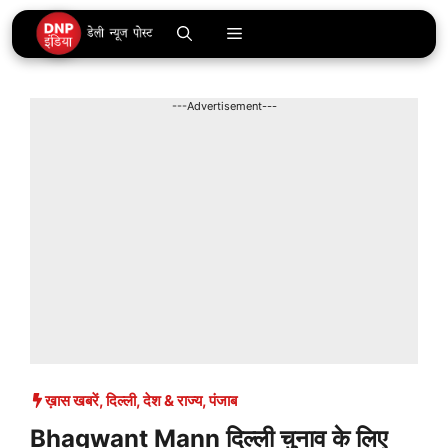
Skip
Menu
to
content
---Advertisement---
ख़ास खबरें
,
दिल्ली
,
देश & राज्य
,
पंजाब
Bhagwant Mann दिल्ली चुनाव के लिए