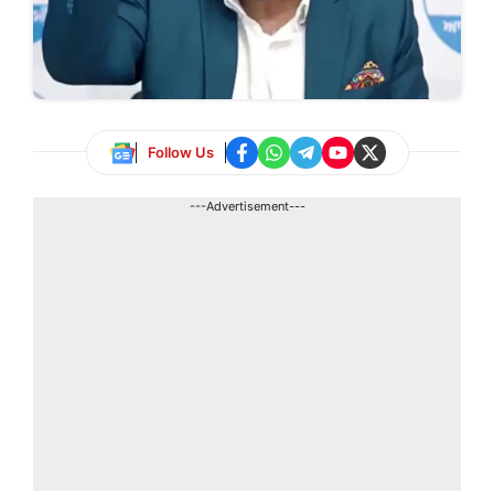
Follow Us
---Advertisement---