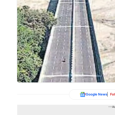
Google News
Fo
---A