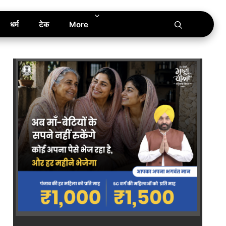
धर्म
टेक
More