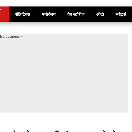
पॉलिटिक्स
मनोरंजन
वेब स्टोरीज़
ऑटो
स्पोर्ट्स
dvertisement---