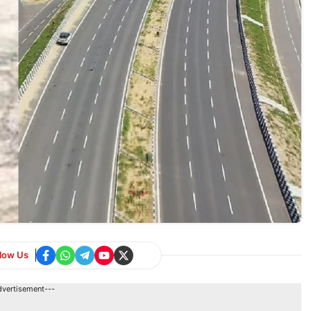
llow Us
dvertisement---