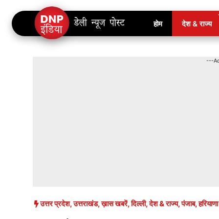
Skip
होम
देश & राज्य
to
content
---A
उत्तर प्रदेश
,
उत्तराखंड
,
ख़ास खबरें
,
दिल्ली
,
देश & राज्य
,
पंजाब
,
हरियाणा