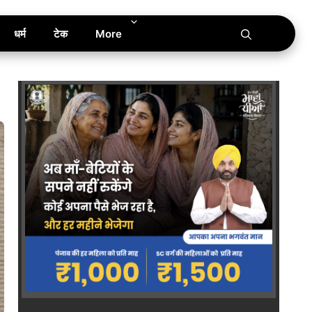
धर्म
टेक
More