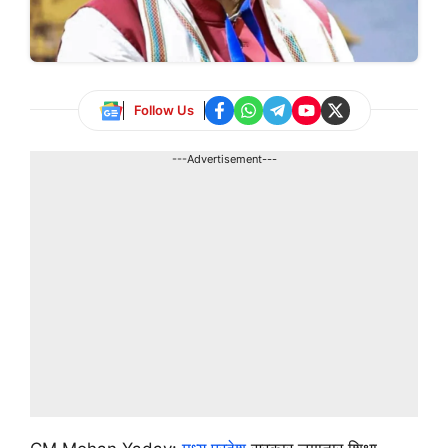
Follow Us
---Advertisement---