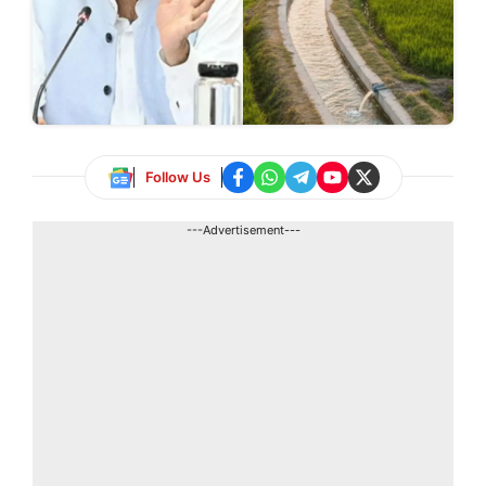
Follow Us
---Advertisement---