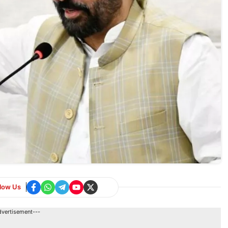
llow Us
dvertisement---