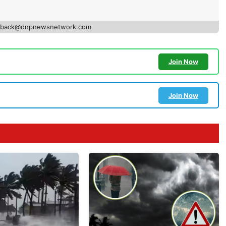
edback@dnpnewsnetwork.com
Join Now
Join Now