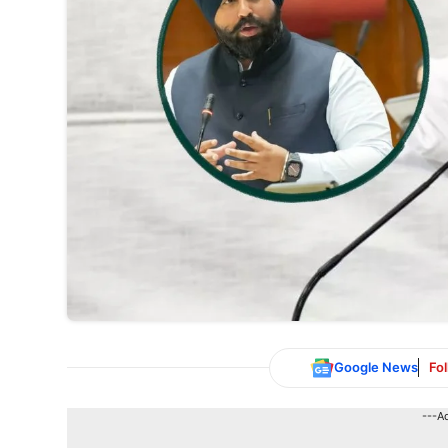
Google News
Fo
---A