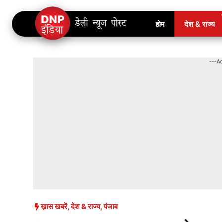
Skip
होम
देश & राज्य
to
content
---A
ख़ास खबरें
,
देश & राज्य
,
पंजाब