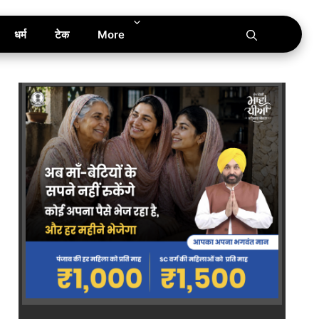
धर्म
टेक
More