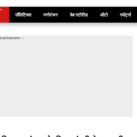
पॉलिटिक्स
मनोरंजन
वेब स्टोरीज़
ऑटो
स्पोर्ट्स
dvertisement---