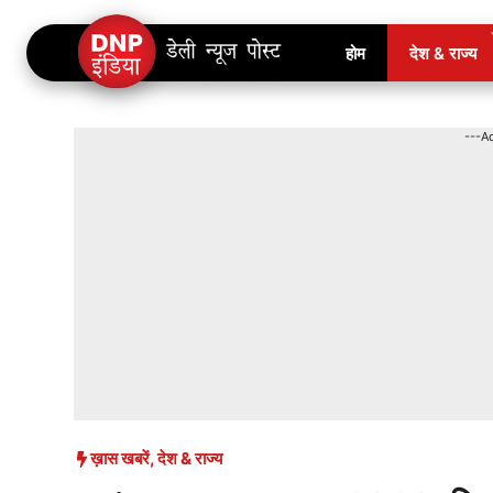
Skip
होम
देश & राज्य
to
content
---A
ख़ास खबरें
,
देश & राज्य