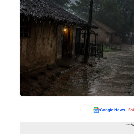
Google News
Fo
---A