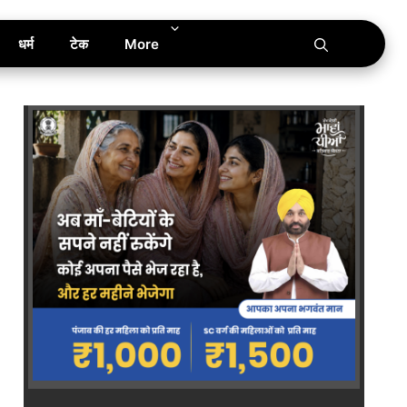
धर्म
टेक
More