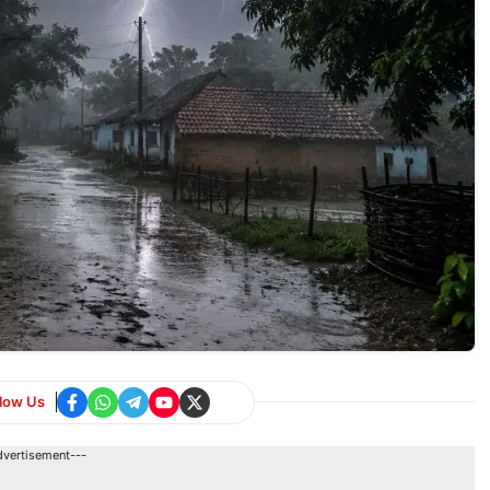
llow Us
dvertisement---