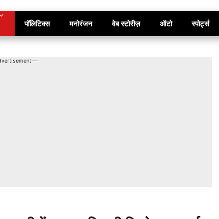
पॉलिटिक्स
मनोरंजन
वेब स्टोरीज़
ऑटो
स्पोर्ट्स
dvertisement---