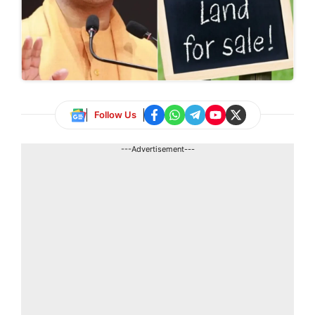
Follow Us
---Advertisement---