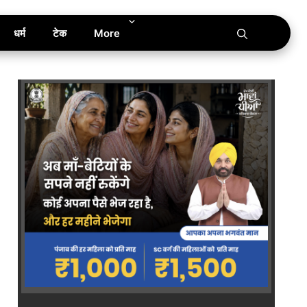
धर्म
टेक
More