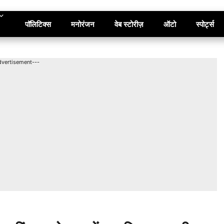
पॉलिटिक्स
मनोरंजन
वेब स्टोरीज़
ऑटो
स्पोर्ट्स
dvertisement---