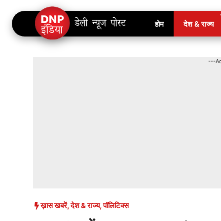
Skip
होम
देश & राज्य
to
content
---A
ख़ास खबरें
,
देश & राज्य
,
पॉलिटिक्स