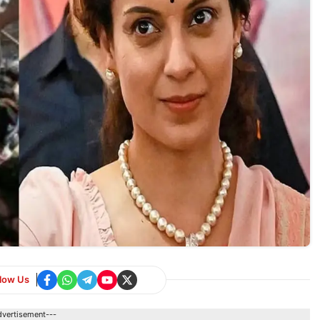
llow Us
dvertisement---