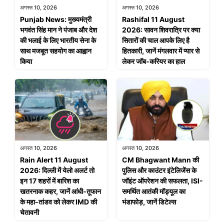
अगस्त 10, 2026
अगस्त 10, 2026
Punjab News: मुख्यमंत्री
Rashifal 11 August
भगवंत सिंह मान ने पंजाब और देश
2026: सावन शिवरात्रि पर क्या
की भलाई के लिए भारतीय सेना के
सितारों की चाल आपके लिए है
साथ मजबूत सहयोग का आह्वान
हितकारी, जानें मंगलवार में प्यार से
किया
लेकर जॉब-करियर का हाल
अगस्त 10, 2026
अगस्त 10, 2026
Rain Alert 11 August
CM Bhagwant Mann की
2026: दिल्ली में येलो अलर्ट तो
पुलिस और काउंटर इंटेलिजेंस के
इन 17 शहरों में बारिश का
जॉइंट ऑपरेशन की सफलता, ISI-
खतरनाक कहर, जानें आंधी-तूफान
समर्थित आतंकी मॉड्यूल का
के महा-तांडव को लेकर IMD की
भंडाफोड़, जानें डिटेल्स
चेतावनी