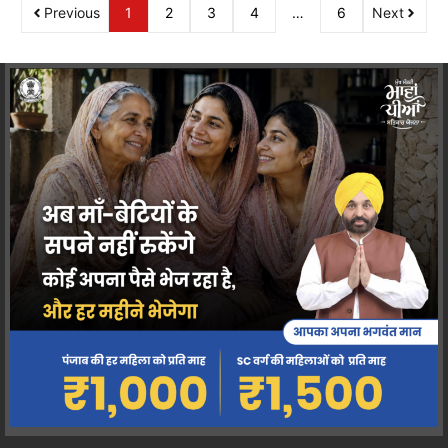
Previous
1
2
3
4
…
6
Next