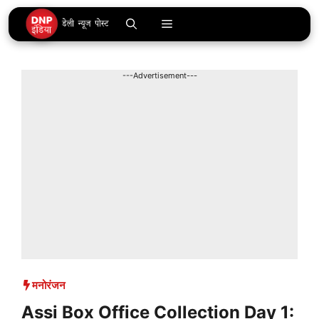
Skip
Menu
to
content
---Advertisement---
मनोरंजन
Assi Box Office Collection Day 1: