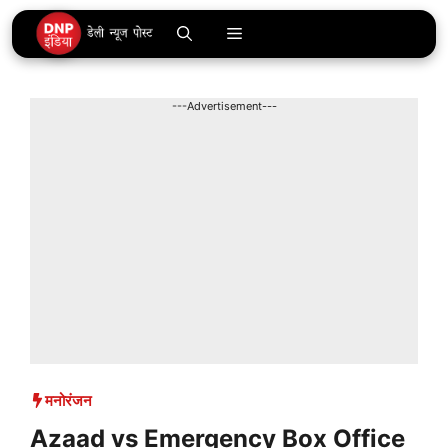
Skip
Menu
to
content
---Advertisement---
मनोरंजन
Azaad vs Emergency Box Office