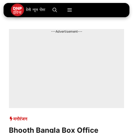
Skip
Menu
to
content
---Advertisement---
मनोरंजन
Bhooth Bangla Box Office