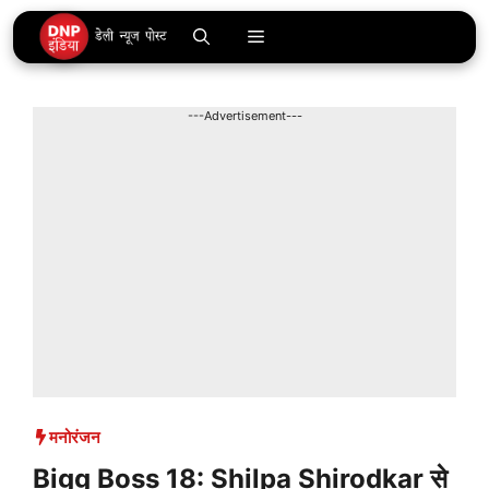
Skip
Menu
to
content
---Advertisement---
मनोरंजन
Bigg Boss 18: Shilpa Shirodkar से