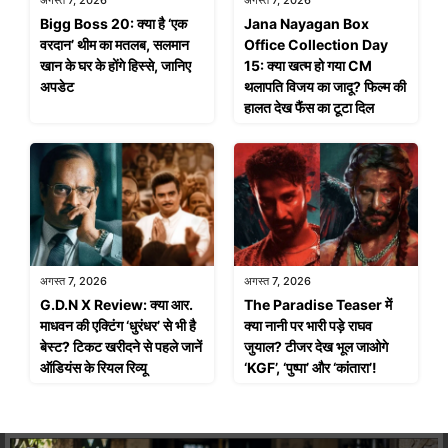
अगस्त 7, 2026
अगस्त 7, 2026
Bigg Boss 20: क्या है ‘एक
Jana Nayagan Box
वरदान’ थीम का मतलब, सलमान
Office Collection Day
खान के घर के होंगे हिस्से, जानिए
15: क्या खत्म हो गया CM
अपडेट
थलापति विजय का जादू? फिल्म की
हालत देख फैंस का टूटा दिल
अगस्त 7, 2026
अगस्त 7, 2026
G.D.N X Review: क्या आर.
The Paradise Teaser में
माधवन की एक्टिंग ‘धुरंधर’ से भी है
क्या नानी पर भारी पड़े राघव
बेस्ट? टिकट खरीदने से पहले जानें
जुयाल? टीजर देख भूल जाओगे
ऑडियंस के रियल रिव्यू
‘KGF’, ‘पुष्पा’ और ‘कांतारा’!