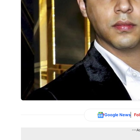
Google News
Fo
---A