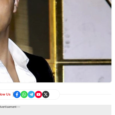
llow Us
dvertisement---