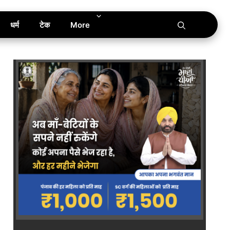
धर्म
टेक
More