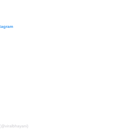
stagram
 (@viralbhayani)