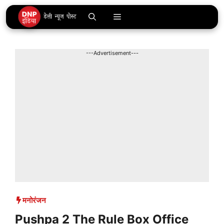
Skip
Menu
to
content
---Advertisement---
मनोरंजन
Pushpa 2 The Rule Box Office