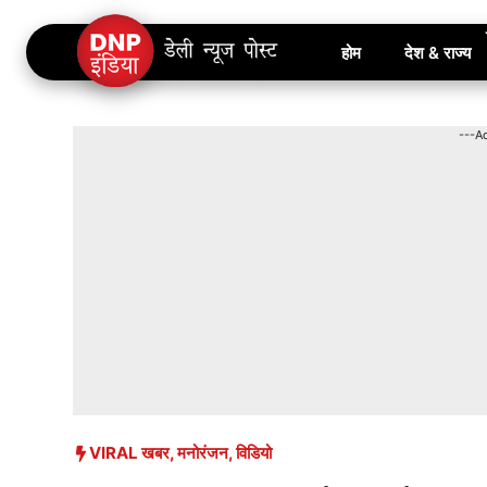
Skip
होम
देश & राज्य
to
content
---A
VIRAL खबर
,
मनोरंजन
,
विडियो