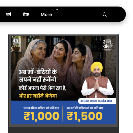
धर्म
टेक
More