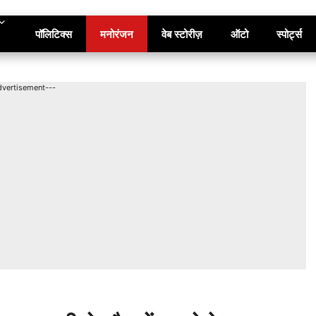
पॉलिटिक्स
मनोरंजन
वेब स्टोरीज़
ऑटो
स्पोर्ट्स
dvertisement---