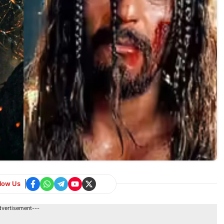
llow Us
dvertisement---