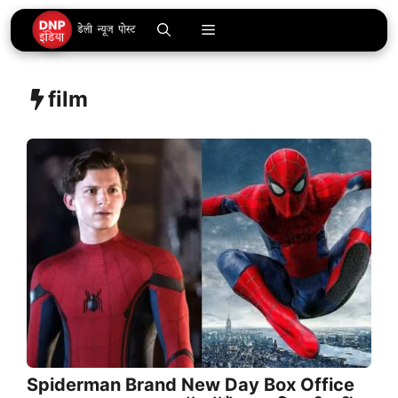
Skip
Menu
to
content
film
Spiderman Brand New Day Box Office