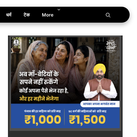
धर्म
टेक
More