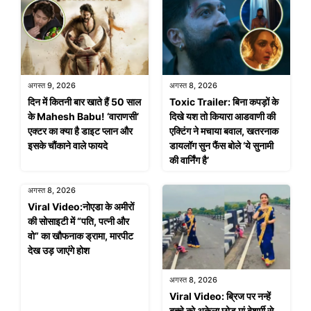
अगस्त 9, 2026
अगस्त 8, 2026
दिन में कितनी बार खाते हैं 50 साल
Toxic Trailer: बिना कपड़ों के
के Mahesh Babu! ‘वाराणसी’
दिखे यश तो कियारा आडवाणी की
एक्टर का क्या है डाइट प्लान और
एक्टिंग ने मचाया बवाल, खतरनाक
इसके चौंकाने वाले फायदे
डायलॉग सुन फैंस बोले ‘ये सुनामी
की वार्निंग है’
अगस्त 8, 2026
Viral Video:नोएडा के अमीरों
की सोसाइटी में “पति, पत्नी और
वो” का खौफनाक ड्रामा, मारपीट
देख उड़ जाएंगे होश
अगस्त 8, 2026
Viral Video: ब्रिज पर नन्हें
बच्चे को अकेला छोड़ मां बेशर्मी से