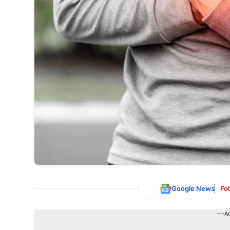
Google News
Fo
---A