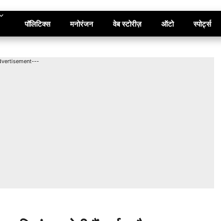
पॉलिटिक्स
मनोरंजन
वेब स्टोरीज़
ऑटो
स्पोर्ट्स
dvertisement---