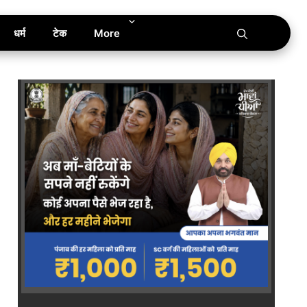
धर्म
टेक
More