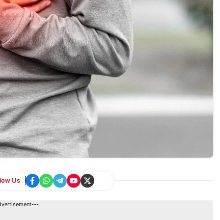
llow Us
dvertisement---