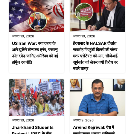
अगस्त 10, 2026
अगस्त 10, 2026
US Iran War: क्या दबाव के
हैदराबाद के NALSAR दीक्षांत
आगे झुकेंगे डोनाल्ड ट्रंप, परमाणु
समारोह में पहुंची दिल्ली की जंतर-
डील छोड़ जानिए अमेरिका की नई
मंतर प्रोटेस्ट की आग, सीजेआई
हॉर्मुज रणनीति
सूर्यकांत को लेकर क्यों विरोध पर
उतरे छात्र
अगस्त 10, 2026
अगस्त 9, 2026
Jharkhand Students
Arvind Kejriwal: देश में
Protest : JPSC के तीन
सबसे ज्यादा अन्याय आदिवासी