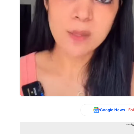
Google News
Fo
---A