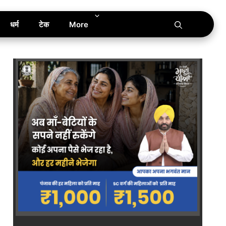
धर्म
टेक
More