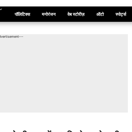
पॉलिटिक्स
मनोरंजन
वेब स्टोरीज़
ऑटो
स्पोर्ट्स
dvertisement---