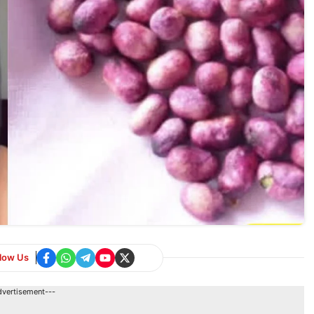
llow Us
dvertisement---