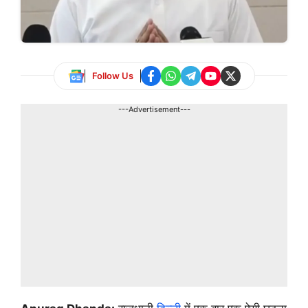
Follow Us
---Advertisement---