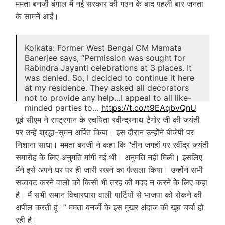
ममता बनर्जी बंगाल में नई सरकार की गठन के बाद पहली बार जनता
के सामने आईं।
Kolkata: Former West Bengal CM Mamata
Banerjee says, “Permission was sought for
Rabindra Jayanti celebrations at 3 places. It
was denied. So, I decided to continue it here
at my residence. They asked all decorators
not to provide any help…I appeal to all like-
minded parties to…
https://t.co/t9EAqbvQnU
pic.twitter.com/HhdthJ278y
पूर्व सीएम ने राष्ट्रगान के रचयिता रवीन्द्रनाथ टैगोर जी की जयंती
पर उन्हें श्रद्धा-सुमन अर्पित किया। इस दौरान उन्होंने बीजेपी पर
— ANI (@ANI)
May 9, 2026
निशाना साधा। ममता बनर्जी ने कहा कि “तीन जगहों पर रवींद्र जयंती
समारोह के लिए अनुमति मांगी गई थी। अनुमति नहीं मिली। इसलिए
मैंने इसे अपने घर पर ही जारी रखने का फैसला किया। उन्होंने सभी
सजावट करने वालों को किसी भी तरह की मदद न करने के लिए कहा
है। मैं सभी समान विचारधारा वाली पार्टियों से भाजपा को रोकने की
अपील करती हूं।” ममता बनर्जी के इस मुखर अंदाज की खूब चर्चा हो
रही है।