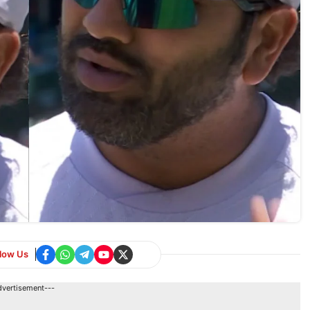
llow Us
dvertisement---