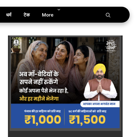
धर्म
टेक
More