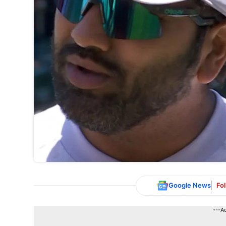
Google News
Fo
---A