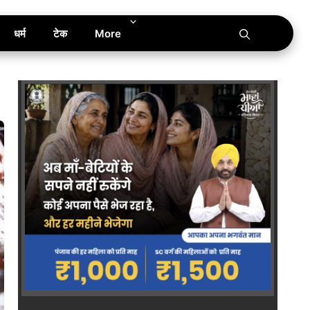
धर्म
टेक
More