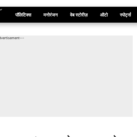
पॉलिटिक्स
मनोरंजन
वेब स्टोरीज़
ऑटो
स्पोर्ट्स
dvertisement---