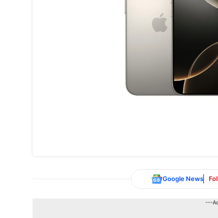
Google News
Fo
---A