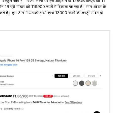
यह बिल्कुल सही है। विजय सेल्स पर इस आईफोन के 128GB वेरिएंट को 11
ईफोन 16 प्रो मॉडल को 119900 रुपये में दिखाया जा रहा है। मगर ऑफर के
हैं। इस डील में आपको हाथों-हाथ 13000 रुपये की तगड़ी सेविंग हो