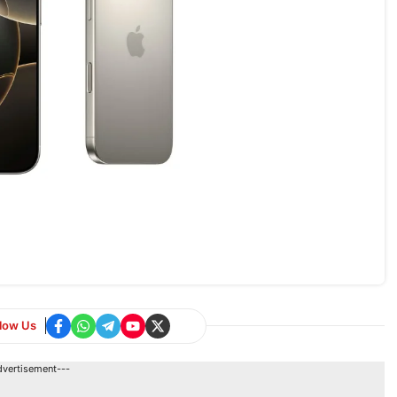
llow Us
dvertisement---