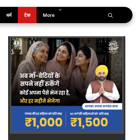
धर्म
टेक
More