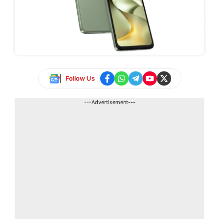
Follow Us
---Advertisement---