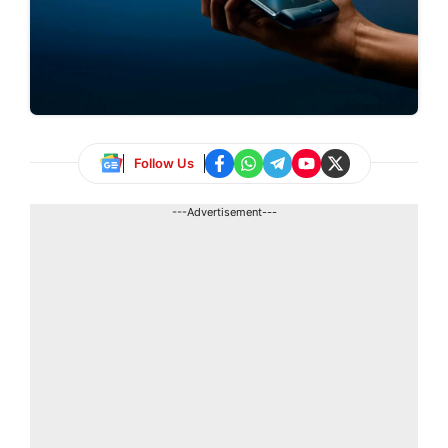
Follow Us
---Advertisement---