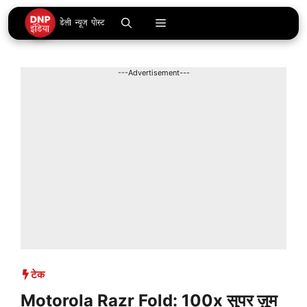
Skip
Menu
to
content
---Advertisement---
टेक
Motorola Razr Fold: 100x सुपर ज़ूम