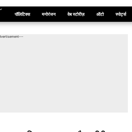
पॉलिटिक्स
मनोरंजन
वेब स्टोरीज़
ऑटो
स्पोर्ट्स
dvertisement---