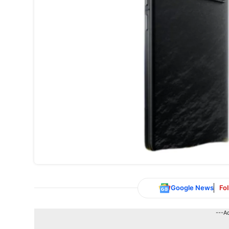
Google News
Fo
---A