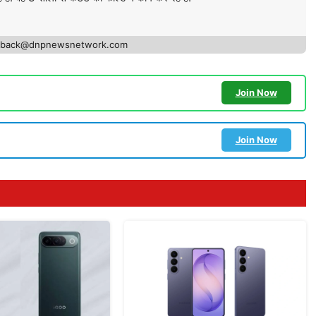
edback@dnpnewsnetwork.com
Join Now
Join Now