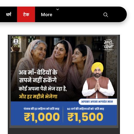
धर्म
टेक
More