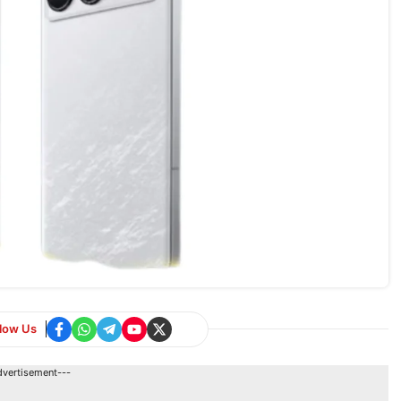
llow Us
dvertisement---