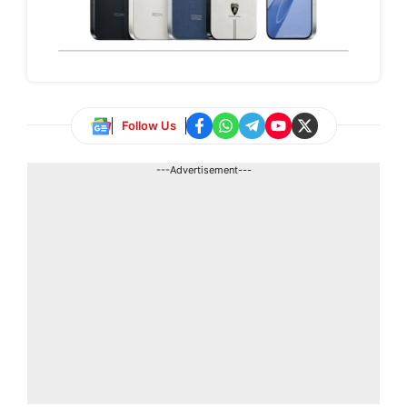
Follow Us
---Advertisement---