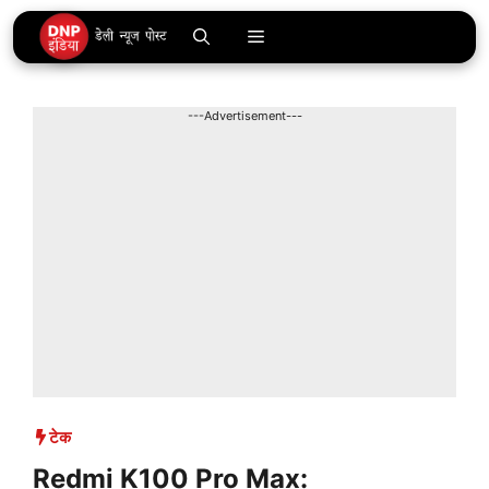
Skip
Menu
to
content
---Advertisement---
टेक
Redmi K100 Pro Max: