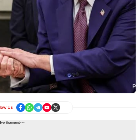
llow Us
dvertisement---