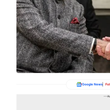
Google News
Fo
---A