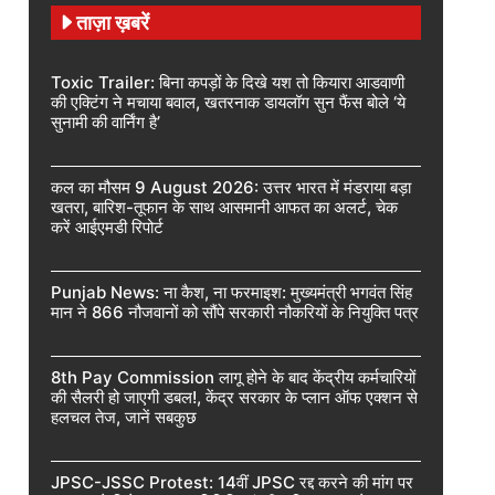
ताज़ा ख़बरें
Toxic Trailer: बिना कपड़ों के दिखे यश तो कियारा आडवाणी
की एक्टिंग ने मचाया बवाल, खतरनाक डायलॉग सुन फैंस बोले ‘ये
सुनामी की वार्निंग है’
कल का मौसम 9 August 2026: उत्तर भारत में मंडराया बड़ा
खतरा, बारिश-तूफान के साथ आसमानी आफत का अलर्ट, चेक
करें आईएमडी रिपोर्ट
Punjab News: ना कैश, ना फरमाइश: मुख्यमंत्री भगवंत सिंह
मान ने 866 नौजवानों को सौंपे सरकारी नौकरियों के नियुक्ति पत्र
8th Pay Commission लागू होने के बाद केंद्रीय कर्मचारियों
की सैलरी हो जाएगी डबल!, केंद्र सरकार के प्लान ऑफ एक्शन से
हलचल तेज, जानें सबकुछ
JPSC-JSSC Protest: 14वीं JPSC रद्द करने की मांग पर