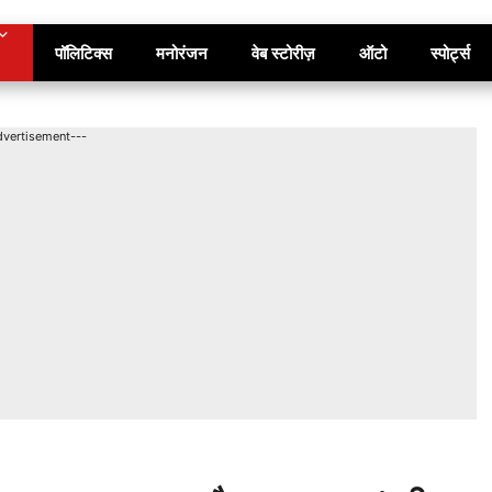
पॉलिटिक्स
मनोरंजन
वेब स्टोरीज़
ऑटो
स्पोर्ट्स
dvertisement---