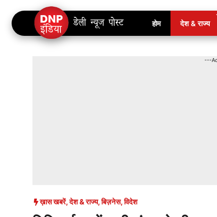
Skip
होम
देश & राज्य
to
content
---A
ख़ास खबरें
,
देश & राज्य
,
बिज़नेस
,
विदेश