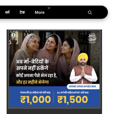
धर्म
टेक
More