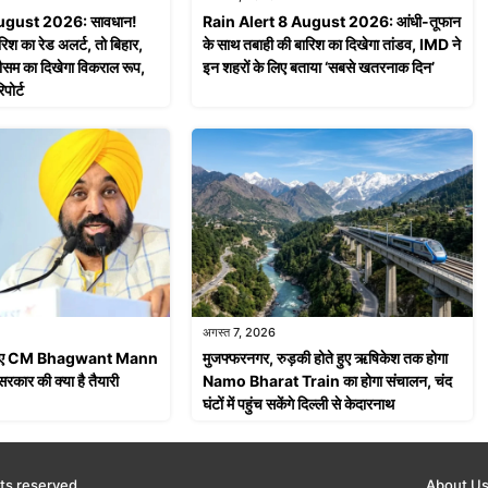
August 2026: सावधान!
Rain Alert 8 August 2026: आंधी-तूफान
रिश का रेड अलर्ट, तो बिहार,
के साथ तबाही की बारिश का दिखेगा तांडव, IMD ने
ं मौसम का दिखेगा विकराल रूप,
इन शहरों के लिए बताया ‘सबसे खतरनाक दिन’
पोर्ट
अगस्त 7, 2026
े लिए CM Bhagwant Mann
मुजफ्फरनगर, रुड़की होते हुए ऋषिकेश तक होगा
सरकार की क्या है तैयारी
Namo Bharat Train का होगा संचालन, चंद
घंटों में पहुंच सकेंगे दिल्ली से केदारनाथ
ts reserved
About U