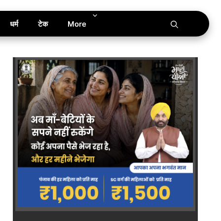
धर्म
टेक
More