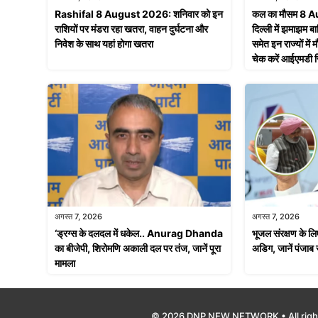
Rashifal 8 August 2026: शनिवार को इन
कल का मौसम 8 
राशियों पर मंडरा रहा खतरा, वाहन दुर्घटना और
दिल्ली में झमाझम बा
निवेश के साथ यहां होगा खतरा
समेत इन राज्यों मे
चेक करें आईएमडी रि
अगस्त 7, 2026
अगस्त 7, 2026
‘ड्रग्स के दलदल में धकेल.. Anurag Dhanda
भूजल संरक्षण क
का बीजेपी, शिरोमणि अकाली दल पर तंज, जानें पूरा
अडिग, जानें पंजाब 
मामला
© 2026 DNP NEW NETWORK • All righ