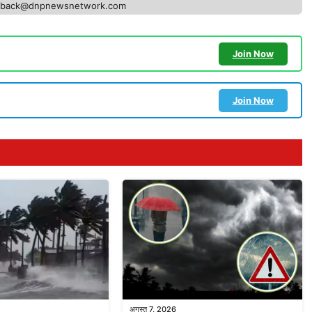
edback@dnpnewsnetwork.com
Join Now
Join Now
अगस्त 7, 2026