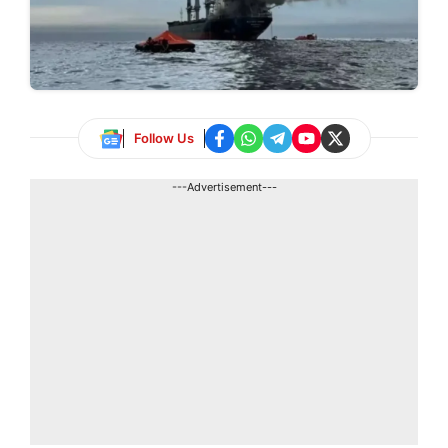
Follow Us
---Advertisement---