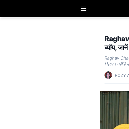
Raghav C
ब्यॉय, जान
Raghav Chadha:
विज्ञापन नहीं है
ROZY A