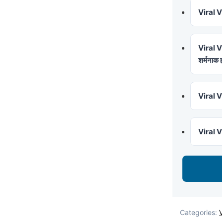
Viral Vi
Viral Vi
शर्मनाक 
Viral Vi
Viral Vid
Categories: