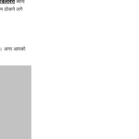
डिलीवरी
ब्यॉय
ाम ठोकने लगे
 है। अगर आपको