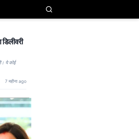
 डिलीवरी
ै। ये कोई
7 महीना ago