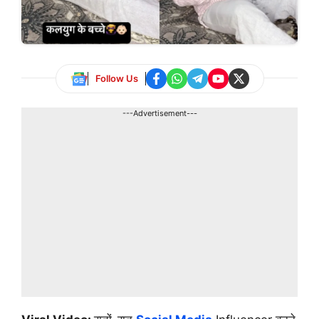
Follow Us
---Advertisement---